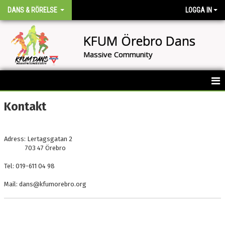
DANS & RÖRELSE
LOGGA IN
KFUM Örebro Dans
Massive Community
HEM
Kontakt
BILDGALLERI
Adress: Lertagsgatan 2
KONTAKT
703 47 Örebro
Tel: 019-611 04 98
Mail: dans@kfumorebro.org