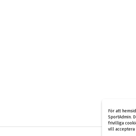
För att hemsi
SportAdmin. De
frivilliga cook
vill acceptera