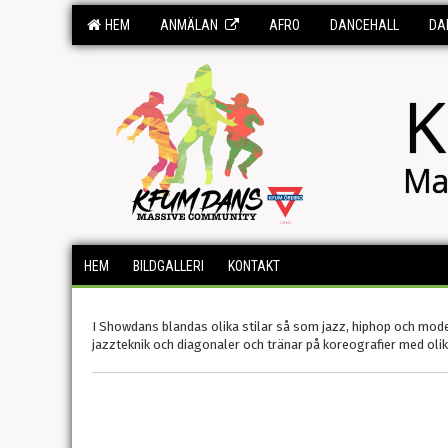
HEM
ANMÄLAN
AFRO
DANCEHALL
DA
K
Ma
HEM
BILDGALLERI
KONTAKT
I Showdans blandas olika stilar så som jazz, hiphop och mod
jazzteknik och diagonaler och tränar på koreografier med olik