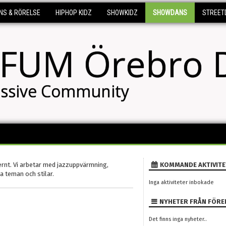
NS & RÖRELSE
HIPHOP KIDZ
SHOWKIDZ
SHOWDANS
STREET
FUM Örebro 
ssive Community
ernt. Vi arbetar med jazzuppvärmning,
KOMMANDE AKTIVITE
a teman och stilar.
Inga aktiviteter inbokade
NYHETER FRÅN FÖRE
Det finns inga nyheter..