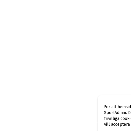
För att hemsi
SportAdmin. De
frivilliga cook
vill acceptera