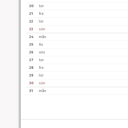
20
tor
21
fre
22
lör
23
sön
24
mån
25
tis
26
ons
27
tor
28
fre
29
lör
30
sön
31
mån