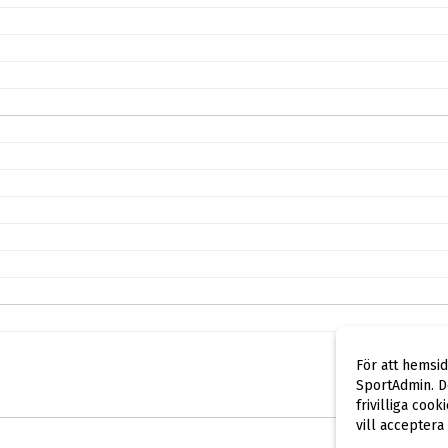
För att hemsi
SportAdmin. De
frivilliga cook
vill acceptera