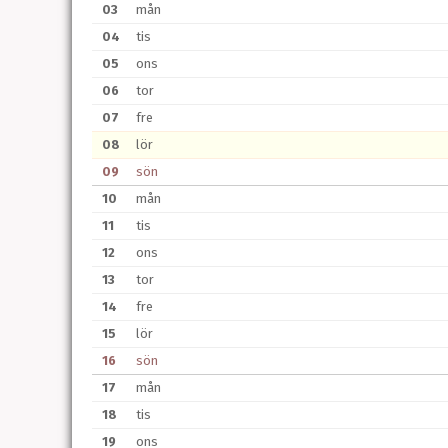
03
mån
04
tis
05
ons
06
tor
07
fre
08
lör
09
sön
10
mån
11
tis
12
ons
13
tor
14
fre
15
lör
16
sön
17
mån
18
tis
19
ons