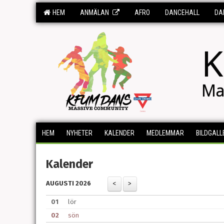
HEM
ANMÄLAN
AFRO
DANCEHALL
DA
K
Ma
HEM
NYHETER
KALENDER
MEDLEMMAR
BILDGALL
Kalender
AUGUSTI 2026
01
lör
02
sön